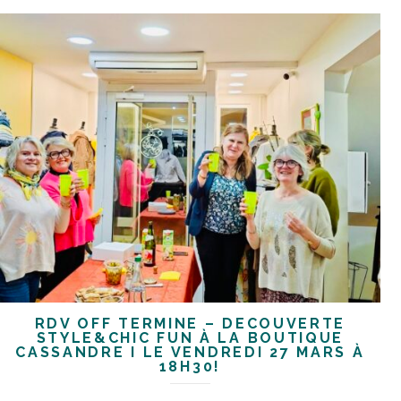
RDV OFF TERMINÉ – DÉCOUVERTE
STYLE&CHIC FUN À LA BOUTIQUE
CASSANDRE I LE VENDREDI 27 MARS À
18H30!