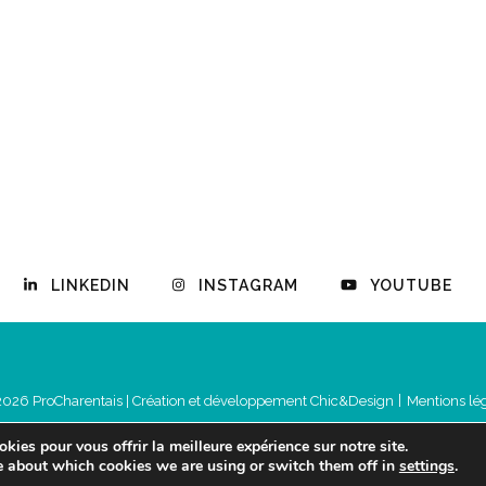
LINKEDIN
INSTAGRAM
YOUTUBE
2026 ProCharentais |
Création et développement Chic&Design
Mentions lé
kies pour vous offrir la meilleure expérience sur notre site.
e about which cookies we are using or switch them off in
settings
.