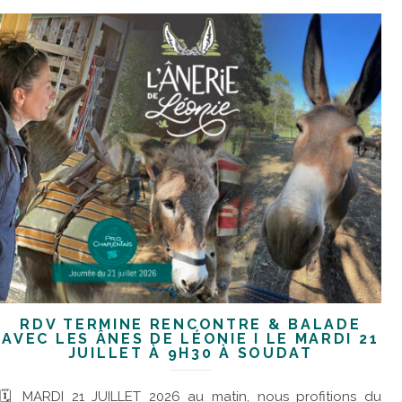
RDV TERMINÉ RENCONTRE & BALADE
AVEC LES ÂNES DE LÉONIE I LE MARDI 21
JUILLET À 9H30 À SOUDAT
🗓 MARDI 21 JUILLET 2026 au matin, nous profitions du