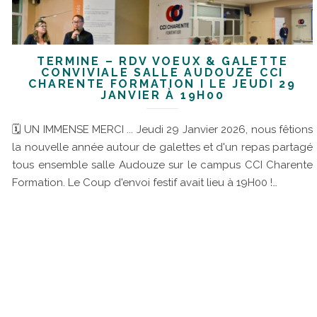
TERMINÉ – RDV VOEUX & GALETTE
CONVIVIALE SALLE AUDOUZE CCI
CHARENTE FORMATION I LE JEUDI 29
JANVIER À 19H00
🗓 UN IMMENSE MERCI ... Jeudi 29 Janvier 2026, nous fêtions
la nouvelle année autour de galettes et d'un repas partagé
tous ensemble salle Audouze sur le campus CCI Charente
Formation. Le Coup d'envoi festif avait lieu à 19H00 !…