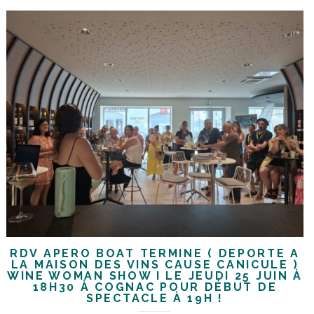
RDV APÉRO BOAT TERMINÉ ( DÉPORTÉ À
LA MAISON DES VINS CAUSE CANICULE )
WINE WOMAN SHOW I LE JEUDI 25 JUIN À
18H30 À COGNAC POUR DÉBUT DE
SPECTACLE À 19H !