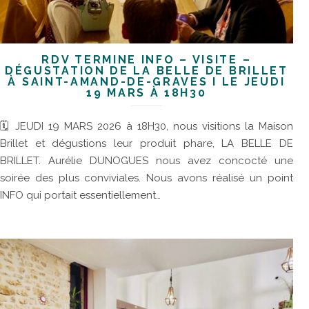
RDV TERMINÉ INFO – VISITE –
DÉGUSTATION DE LA BELLE DE BRILLET
À SAINT-AMAND-DE-GRAVES I LE JEUDI
19 MARS À 18H30
🗓 JEUDI 19 MARS 2026 à 18H30, nous visitions la Maison
Brillet et dégustions leur produit phare, LA BELLE DE
BRILLET. Aurélie DUNOGUES nous avez concocté une
soirée des plus conviviales. Nous avons réalisé un point
INFO qui portait essentiellement…