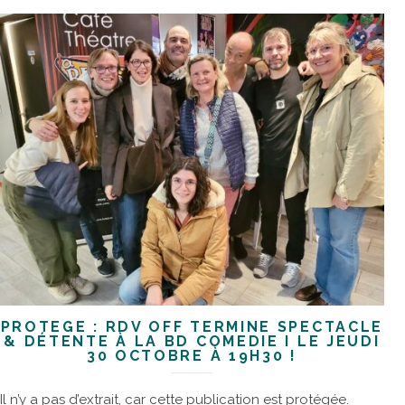
PROTÉGÉ : RDV OFF TERMINÉ SPECTACLE
& DÉTENTE À LA BD COMEDIE I LE JEUDI
30 OCTOBRE À 19H30 !
Il n’y a pas d’extrait, car cette publication est protégée.