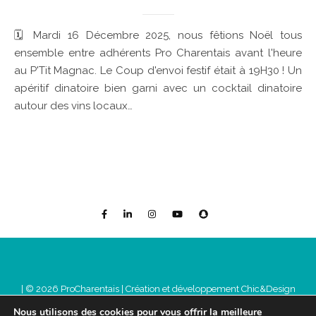
🗓 Mardi 16 Décembre 2025, nous fêtions Noël tous
ensemble entre adhérents Pro Charentais avant l'heure
au P'Tit Magnac. Le Coup d'envoi festif était à 19H30 ! Un
apéritif dinatoire bien garni avec un cocktail dinatoire
autour des vins locaux…
| © 2026 ProCharentais |
Création et développement Chic&Design
Mentions légales
Nous utilisons des cookies pour vous offrir la meilleure