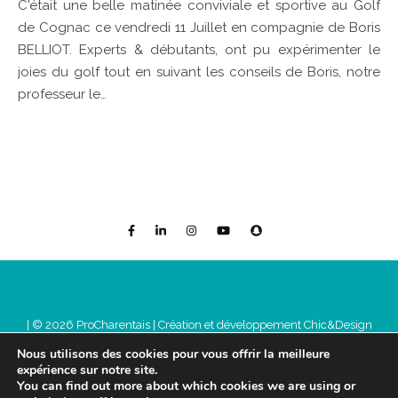
C'était une belle matinée conviviale et sportive au Golf
de Cognac ce vendredi 11 Juillet en compagnie de Boris
BELLIOT. Experts & débutants, ont pu expérimenter le
joies du golf tout en suivant les conseils de Boris, notre
professeur le…
| © 2026 ProCharentais |
Création et développement Chic&Design
Mentions légales
Nous utilisons des cookies pour vous offrir la meilleure
expérience sur notre site.
You can find out more about which cookies we are using or