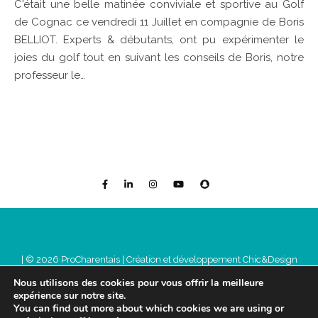
C'était une belle matinée conviviale et sportive au Golf
de Cognac ce vendredi 11 Juillet en compagnie de Boris
BELLIOT. Experts & débutants, ont pu expérimenter le
joies du golf tout en suivant les conseils de Boris, notre
professeur le…
| © 2026 ProCharentais |
Création et développement Chic&Design
Mentions légales
Nous utilisons des cookies pour vous offrir la meilleure
expérience sur notre site.
You can find out more about which cookies we are using or