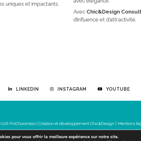
avec élégance.
s uniques et impactants.
Avec
Chic&Design Consult
d’influence et d’attractivité.
LINKEDIN
INSTAGRAM
YOUTUBE
2026 ProCharentais |
Création et développement Chic&Design
Mentions lé
kies pour vous offrir la meilleure expérience sur notre site.