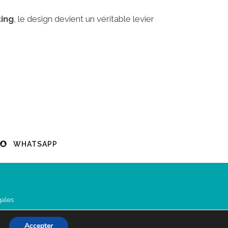
ing
, le design devient un véritable levier
WHATSAPP
gales
Accepter