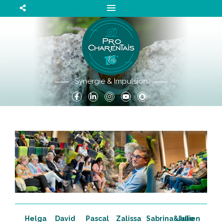
Synergie & Impulsion
Helga
David
Pascal
Zalissa
Sabrina&Julien
Julie