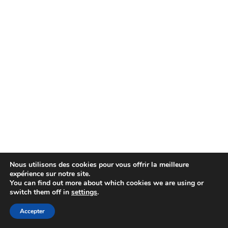
Ici,
pa
de
ca
de
vis
di
à
la
vo
ma
de
vr
Nous utilisons des cookies pour vous offrir la meilleure
co
expérience sur notre site.
da
You can find out more about which cookies we are using or
switch them off in
settings
.
un
am
Accepter
dé