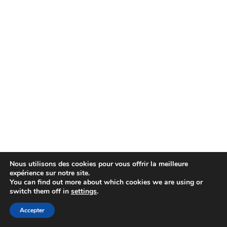
5
pri
en
ch
po
no
ad
et
le
1e
in
(
m
Nous utilisons des cookies pour vous offrir la meilleure
1p
expérience sur notre site.
pa
You can find out more about which cookies we are using or
switch them off in
settings
.
or
).
Accepter
✮