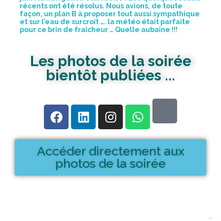
récents ont été résolus. Nous avions, de toute
façon, un plan B à proposer tout aussi sympathique
et sur l’eau de surcroit …. la météo était parfaite
pour ce brin de fraîcheur … Quelle aubaine !!!
Les photos de la soirée
bientôt publiées ...
Accéder directement aux
photos de la soirée
I
j