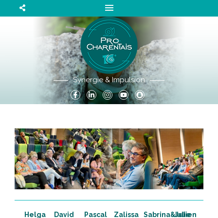
Synergie & Impulsion
Helga
David
Pascal
Zalissa
Sabrina&Julien
Julie