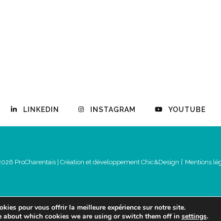
LINKEDIN
INSTAGRAM
YOUTUBE
2026 ProCharentais |
Création et développement Chic&Design
Mentions lé
kies pour vous offrir la meilleure expérience sur notre site.
e about which cookies we are using or switch them off in
settings
.