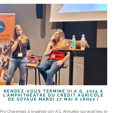
RENDEZ-VOUS TERMINÉ III A.G. 2025 À
L’AMPHITHÉÂTRE DU CRÉDIT AGRICOLE
DE SOYAUX MARDI 27 MAI À 18H30 !
Pro Charentais a organisé son A.G. Annuelle qui avait lieu le