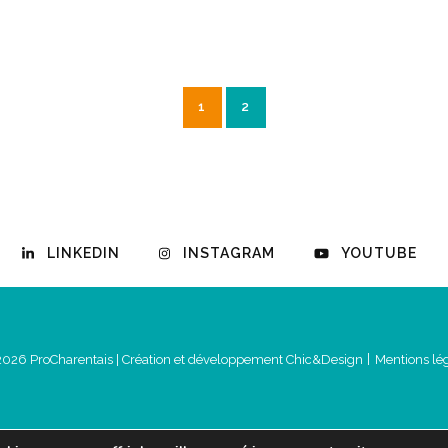
1
2
LINKEDIN
INSTAGRAM
YOUTUBE
2026 ProCharentais |
Création et développement Chic&Design
Mentions lé