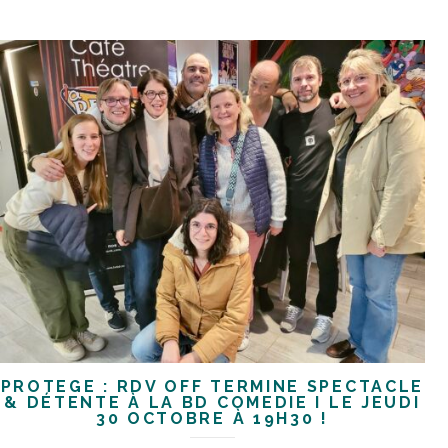
PROTÉGÉ : RDV OFF TERMINÉ SPECTACLE
& DÉTENTE À LA BD COMEDIE I LE JEUDI
30 OCTOBRE À 19H30 !