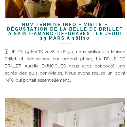
RDV TERMINÉ INFO – VISITE –
DÉGUSTATION DE LA BELLE DE BRILLET
À SAINT-AMAND-DE-GRAVES I LE JEUDI
19 MARS À 18H30
🗓 JEUDI 19 MARS 2026 à 18H30, nous visitions la Maison
Brillet et dégustions leur produit phare, LA BELLE DE
BRILLET. Aurélie DUNOGUES nous avez concocté une
soirée des plus conviviales. Nous avons réalisé un point
INFO qui portait essentiellement…