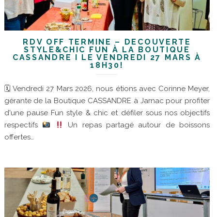
RDV OFF TERMINÉ – DÉCOUVERTE
STYLE&CHIC FUN À LA BOUTIQUE
CASSANDRE I LE VENDREDI 27 MARS À
18H30!
🗓 Vendredi 27 Mars 2026, nous étions avec Corinne Meyer,
gérante de la Boutique CASSANDRE à Jarnac pour profiter
d'une pause Fun style & chic et défiler sous nos objectifs
respectifs
Un repas partagé autour de boissons
offertes…