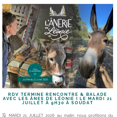
RDV TERMINÉ RENCONTRE & BALADE
AVEC LES ÂNES DE LÉONIE I LE MARDI 21
JUILLET À 9H30 À SOUDAT
🗓 MARDI 21 JUILLET 2026 au matin, nous profitions du