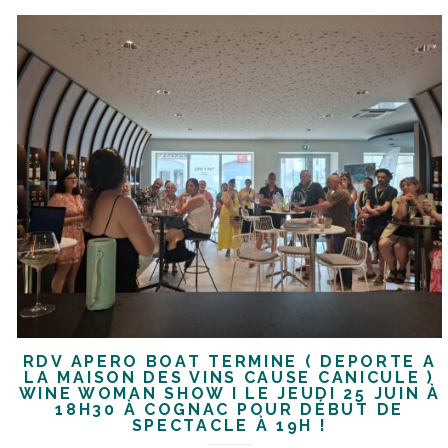
RDV APÉRO BOAT TERMINÉ ( DÉPORTÉ À
LA MAISON DES VINS CAUSE CANICULE )
WINE WOMAN SHOW I LE JEUDI 25 JUIN À
18H30 À COGNAC POUR DÉBUT DE
SPECTACLE À 19H !