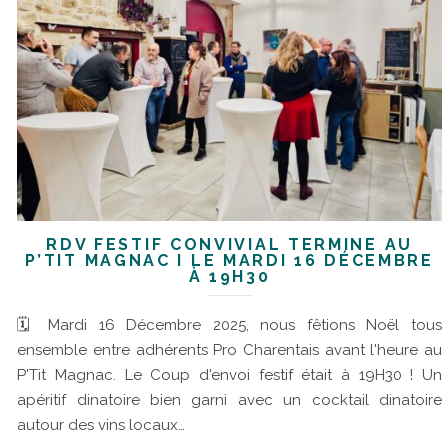
RDV FESTIF CONVIVIAL TERMINÉ AU
P’TIT MAGNAC I LE MARDI 16 DÉCEMBRE
À 19H30
🗓 Mardi 16 Décembre 2025, nous fêtions Noël tous
ensemble entre adhérents Pro Charentais avant l'heure au
P'Tit Magnac. Le Coup d'envoi festif était à 19H30 ! Un
apéritif dinatoire bien garni avec un cocktail dinatoire
autour des vins locaux…