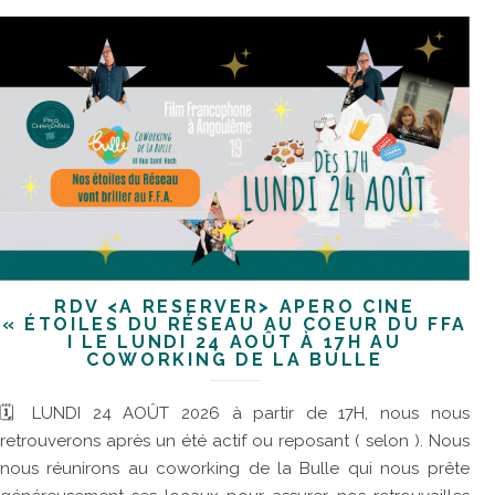
RDV <À RÉSERVER> APÉRO CINÉ
« ÉTOILES DU RÉSEAU AU COEUR DU FFA
I LE LUNDI 24 AOÛT À 17H AU
COWORKING DE LA BULLE
🗓 LUNDI 24 AOÛT 2026 à partir de 17H, nous nous
retrouverons après un été actif ou reposant ( selon ). Nous
nous réunirons au coworking de la Bulle qui nous prête