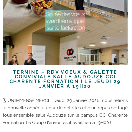
TERMINÉ – RDV VOEUX & GALETTE
CONVIVIALE SALLE AUDOUZE CCI
CHARENTE FORMATION I LE JEUDI 29
JANVIER À 19H00
🗓 UN IMMENSE MERCI ... Jeudi 29 Janvier 2026, nous fêtions
la nouvelle année autour de galettes et d'un repas partagé
tous ensemble salle Audouze sur le campus CCI Charente
Formation. Le Coup d'envoi festif avait lieu à 19H00 !…