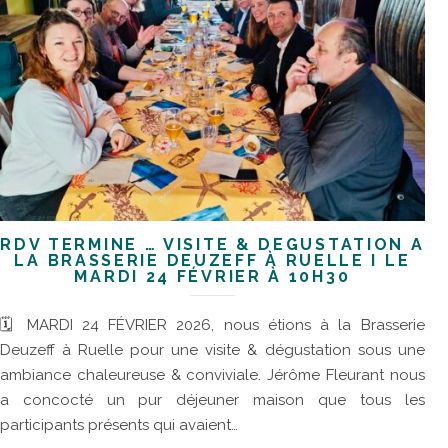
RDV TERMINÉ … VISITE & DÉGUSTATION À
LA BRASSERIE DEUZEFF À RUELLE I LE
MARDI 24 FÉVRIER À 10H30
🗓 MARDI 24 FÉVRIER 2026, nous étions à la Brasserie
Deuzeff à Ruelle pour une visite & dégustation sous une
ambiance chaleureuse & conviviale. Jérôme Fleurant nous
a concocté un pur déjeuner maison que tous les
participants présents qui avaient…