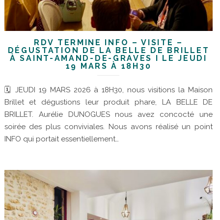
RDV TERMINÉ INFO – VISITE –
DÉGUSTATION DE LA BELLE DE BRILLET
À SAINT-AMAND-DE-GRAVES I LE JEUDI
19 MARS À 18H30
🗓 JEUDI 19 MARS 2026 à 18H30, nous visitions la Maison
Brillet et dégustions leur produit phare, LA BELLE DE
BRILLET. Aurélie DUNOGUES nous avez concocté une
soirée des plus conviviales. Nous avons réalisé un point
INFO qui portait essentiellement…