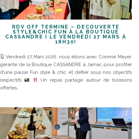
RDV OFF TERMINÉ – DÉCOUVERTE
STYLE&CHIC FUN À LA BOUTIQUE
CASSANDRE I LE VENDREDI 27 MARS À
18H30!
🗓 Vendredi 27 Mars 2026, nous étions avec Corinne Meyer,
gérante de la Boutique CASSANDRE à Jarnac pour profiter
d'une pause Fun style & chic et défiler sous nos objectifs
respectifs
Un repas partagé autour de boissons
offertes…