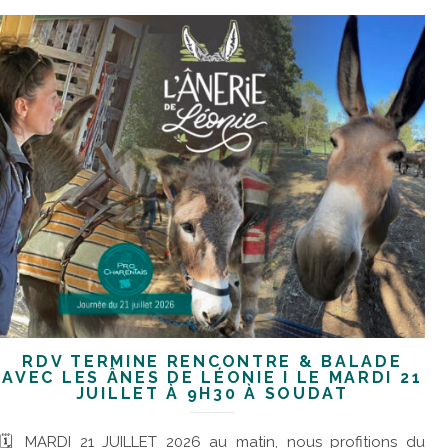
RDV TERMINÉ RENCONTRE & BALADE
AVEC LES ÂNES DE LÉONIE I LE MARDI 21
JUILLET À 9H30 À SOUDAT
🗓 MARDI 21 JUILLET 2026 au matin, nous profitions du