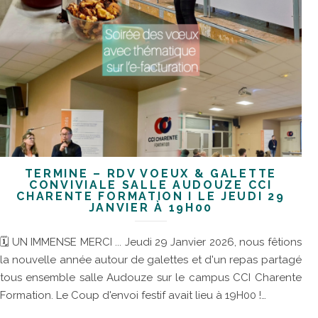
TERMINÉ – RDV VOEUX & GALETTE
CONVIVIALE SALLE AUDOUZE CCI
CHARENTE FORMATION I LE JEUDI 29
JANVIER À 19H00
🗓 UN IMMENSE MERCI ... Jeudi 29 Janvier 2026, nous fêtions
la nouvelle année autour de galettes et d'un repas partagé
tous ensemble salle Audouze sur le campus CCI Charente
Formation. Le Coup d'envoi festif avait lieu à 19H00 !…