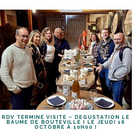
RDV TERMINÉ VISITE ~ DÉGUSTATION LE
BAUME DE BOUTEVILLE I LE JEUDI 16
OCTOBRE À 10H00 !