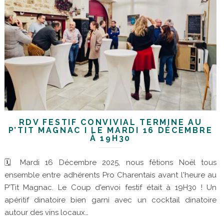
RDV FESTIF CONVIVIAL TERMINÉ AU
P’TIT MAGNAC I LE MARDI 16 DÉCEMBRE
À 19H30
🗓 Mardi 16 Décembre 2025, nous fêtions Noël tous
ensemble entre adhérents Pro Charentais avant l'heure au
P'Tit Magnac. Le Coup d'envoi festif était à 19H30 ! Un
apéritif dinatoire bien garni avec un cocktail dinatoire
autour des vins locaux…