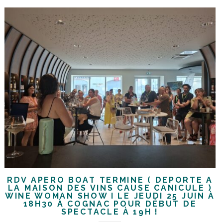
RDV APÉRO BOAT TERMINÉ ( DÉPORTÉ À
LA MAISON DES VINS CAUSE CANICULE )
WINE WOMAN SHOW I LE JEUDI 25 JUIN À
18H30 À COGNAC POUR DÉBUT DE
SPECTACLE À 19H !